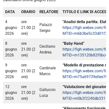
DATA
ORARIO
RELATORE
TITOLO E LINK DI ACCES
AREA RISERVATA
4
ore
“Analisi della partita. Ela
Palazzi
giugno
21.00 (2
https://figh.webex.com/fig
UTILITÀ
Sergio
2026
ore)
MTID=m6b3be5c33d01f31
8
ore
“Baby Hand”
Ceciliano
giugno
21.00 (2
https://figh.webex.com/fig
Andrea
2026
ore)
MTID=m135120b82f0bc4f
9
ore
“Modello di prestazione n
Cardinale
giugno
21.00 (2
https://figh.webex.com/fig
Marco
2026
ore)
MTID=m75a69739e0ee70
12
ore
“Valutazione del giocatore
Galluccio
giugno
21.00 (2
https://figh.webex.com/fig
Luca
2026
ore)
MTID=m0b2f2240db3311d
“Allenamento funzionale, 