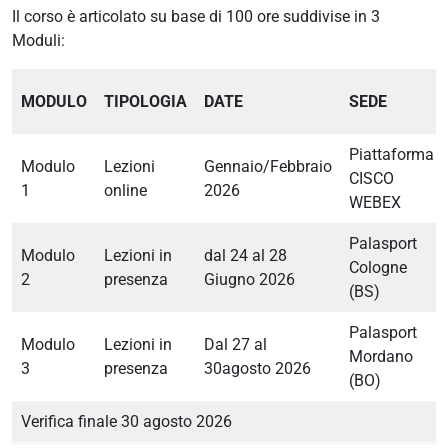
Il corso è articolato su base di 100 ore suddivise in 3
Moduli:
MODULO
TIPOLOGIA
DATE
SEDE
Piattaforma
Modulo
Lezioni
Gennaio/Febbraio
CISCO
1
online
2026
WEBEX
Palasport
Modulo
Lezioni in
dal 24 al 28
Cologne
2
presenza
Giugno 2026
(BS)
Palasport
Modulo
Lezioni in
Dal 27 al
Mordano
3
presenza
30agosto 2026
(BO)
Verifica finale 30 agosto 2026