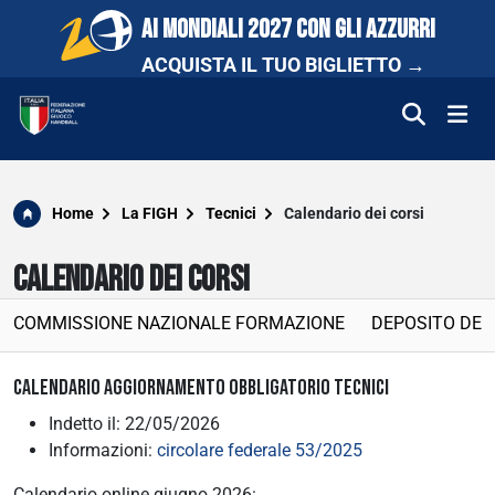
AI MONDIALI 2027 CON GLI AZZURRI
ACQUISTA IL TUO BIGLIETTO →
FEDERAZIONE
Home
La FIGH
Tecnici
Calendario dei corsi
NAZIONALI
CALENDARIO DEI CORSI
COMPETIZIONI
COMMISSIONE NAZIONALE FORMAZIONE
DEPOSITO DEL
SCUOLA E PROMOZIONE
CALENDARIO AGGIORNAMENTO OBBLIGATORIO TECNICI
Indetto il: 22/05/2026
NEWS
Informazioni:
circolare federale 53/2025
MEDIA
Calendario online giugno 2026: