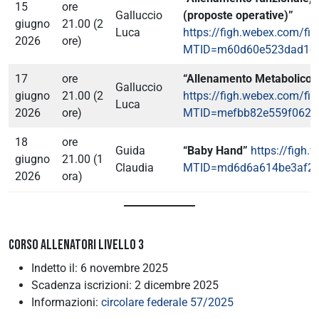
15
ore
Galluccio
(proposte operative)”
giugno
21.00 (2
Luca
https://figh.webex.com/fig
2026
ore)
MTID=m60d60e523dad1c9
17
ore
“Allenamento Metabolico”
Galluccio
giugno
21.00 (2
https://figh.webex.com/fig
Luca
2026
ore)
MTID=mefbb82e559f0628
18
ore
Guida
“Baby Hand”
https://figh.
giugno
21.00 (1
Claudia
MTID=md6d6a614be3af2b
2026
ora)
CORSO ALLENATORI LIVELLO 3
Indetto il: 6 novembre 2025
Scadenza iscrizioni: 2 dicembre 2025
Informazioni:
circolare federale 57/2025