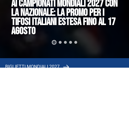
AI CAMPIONATI MONDIALI 2027 CON
LA NAZIONALE: LA PROMO PER I
TIFOSI ITALIANI ESTESA FINO AL 17
GI DI PIÙ
- LEGGI DI PIÙ
AGOSTO
Scopri di più
BIGLIETTI MONDIALI 2027
OFFICIAL SHOP
PALLAMANOTV