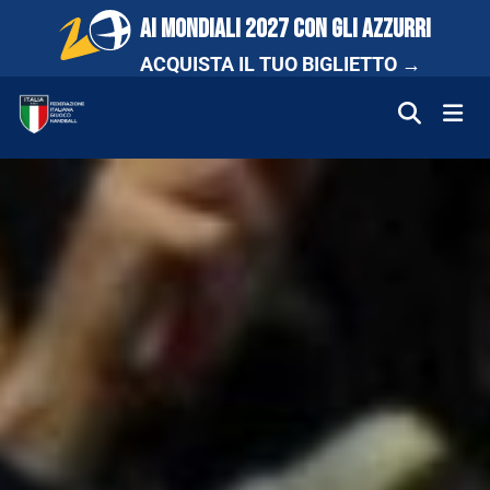
AI MONDIALI 2027 CON GLI AZZURRI
ACQUISTA IL TUO BIGLIETTO →
FIGH
FEDERAZIONE
NAZIONALI
COMPETIZIONI
SCUOLA E PROMOZIONE
NEWS
MEDIA