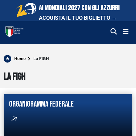
AI MONDIALI 2027 CON GLI AZZURRI
ACQUISTA IL TUO BIGLIETTO →
FEDERAZIONE
Home
La FIGH
NAZIONALI
LA FIGH
COMPETIZIONI
SCUOLA E PROMOZIONE
ORGANIGRAMMA FEDERALE
NEWS
MEDIA