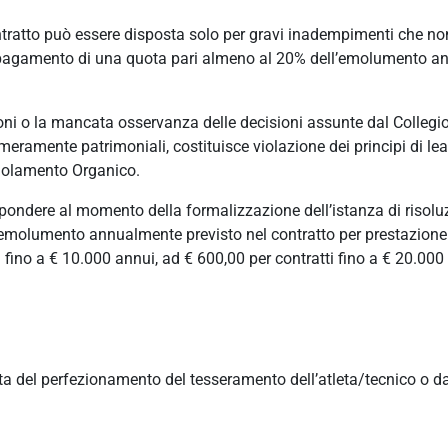
ontratto può essere disposta solo per gravi inadempimenti che n
pagamento di una quota pari almeno al 20% dell’emolumento ann
 o la mancata osservanza delle decisioni assunte dal Collegio Arb
meramente patrimoniali, costituisce violazione dei principi di leal
egolamento Organico.
rispondere al momento della formalizzazione dell’istanza di risol
l’emolumento annualmente previsto nel contratto per prestazione 
ino a € 10.000 annui, ad € 600,00 per contratti fino a € 20.000 
ata del perfezionamento del tesseramento dell’atleta/tecnico o d