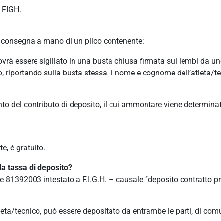
a FIGH.
consegna a mano di un plico contenente:
dovrà essere sigillato in una busta chiusa firmata sui lembi da un
so, riportando sulla busta stessa il nome e cognome dell’atleta
to del contributo di deposito, il cui ammontare viene determin
e, è gratuito.
a tassa di deposito?
le 81392003 intestato a F.I.G.H. – causale “deposito contratto pre
atleta/tecnico, può essere depositato da entrambe le parti, di co