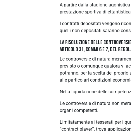
A partire dalla stagione agonistica
prestazione sportiva dilettantistica s
I contratti depositati vengono rico
quelli non depositati saranno consid
LA RISOLUZIONE DELLE CONTROVERSIE
ARTICOLO 31, COMMI 6 E 7, DEL REG
Le controversie di natura merament
previsto o comunque qualora vi acco
potranno, per la scelta del proprio 
alle particolari condizioni economi
Nella liquidazione delle competenze 
Le controversie di natura non meram
organi competenti.
Limitatamente ai tesserati per i qua
“contract player”, trova applicazio