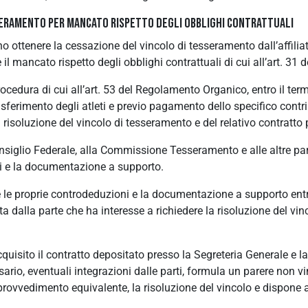
SERAMENTO PER MANCATO RISPETTO DEGLI OBBLIGHI CONTRATTUALI
sono ottenere la cessazione del vincolo di tesseramento dall’affili
l mancato rispetto degli obblighi contrattuali di cui all’art. 3
procedura di cui all’art. 53 del Regolamento Organico, entro il te
sferimento degli atleti e previo pagamento dello specifico contrib
risoluzione del vincolo di tesseramento e del relativo contratto p
nsiglio Federale, alla Commissione Tesseramento e alle altre part
oni e la documentazione a supporto.
re le proprie controdeduzioni e la documentazione a supporto ent
a dalla parte che ha interesse a richiedere la risoluzione del vin
isito il contratto depositato presso la Segreteria Generale e 
ario, eventuali integrazioni dalle parti, formula un parere non vi
rovvedimento equivalente, la risoluzione del vincolo e dispone al