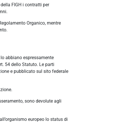
ella FIGH i contratti per
enni.
al Regolamento Organico, mentre
nto.
ti lo abbiano espressamente
t. 54 dello Statuto. Le parti
zione e pubblicato sul sito federale
azione.
tesseramento, sono devolute agli
o all’organismo europeo lo status di