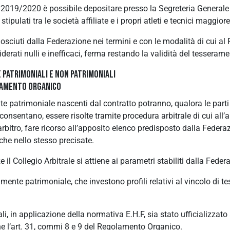
 2019/2020 è possibile depositare presso la Segreteria Generale d
tipulati tra le società affiliate e i propri atleti e tecnici maggior
nosciuti dalla Federazione nei termini e con le modalità di cui 
erati nulli e inefficaci, ferma restando la validità del tesserame
 PATRIMONIALI E NON PATRIMONIALI
OLAMENTO ORGANICO
e patrimoniale nascenti dal contratto potranno, qualora le par
nsentano, essere risolte tramite procedura arbitrale di cui all’ar
arbitro, fare ricorso all’apposito elenco predisposto dalla Federa
che nello stesso precisate.
il Collegio Arbitrale si attiene ai parametri stabiliti dalla Feder
ente patrimoniale, che investono profili relativi al vincolo di 
li, in applicazione della normativa E.H.F, sia stato ufficializzat
ne l’art. 31, commi 8 e 9 del Regolamento Organico.