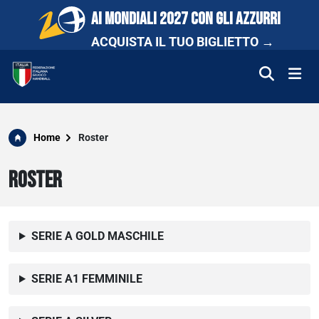
AI MONDIALI 2027 CON GLI AZZURRI
ACQUISTA IL TUO BIGLIETTO →
FEDERAZIONE
Home
Roster
NAZIONALI
ROSTER
COMPETIZIONI
SERIE A GOLD MASCHILE
SCUOLA E PROMOZIONE
NEWS
SERIE A1 FEMMINILE
MEDIA