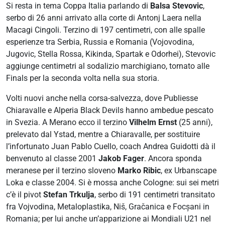
Si resta in tema Coppa Italia parlando di
Balsa Stevovic
,
serbo di 26 anni arrivato alla corte di Antonj Laera nella
Macagi Cingoli. Terzino di 197 centimetri, con alle spalle
esperienze tra Serbia, Russia e Romania (Vojovodina,
Jugovic, Stella Rossa, Kikinda, Spartak e Odorhei), Stevovic
aggiunge centimetri al sodalizio marchigiano, tornato alle
Finals per la seconda volta nella sua storia.
Volti nuovi anche nella corsa-salvezza, dove Publiesse
Chiaravalle e Alperia Black Devils hanno ambedue pescato
in Svezia. A Merano ecco il terzino
Vilhelm Ernst
(25 anni),
prelevato dal Ystad, mentre a Chiaravalle, per sostituire
l’infortunato Juan Pablo Cuello, coach Andrea Guidotti dà il
benvenuto al classe 2001
Jakob Fager
. Ancora sponda
meranese per il terzino sloveno
Marko Ribic
, ex Urbanscape
Loka e classe 2004. Si è mossa anche Cologne: sui sei metri
c’è il pivot
Stefan Trkulja
, serbo di 191 centimetri transitato
fra Vojvodina, Metaloplastika, Niš, Gračanica e Focșani in
Romania; per lui anche un’apparizione ai Mondiali U21 nel