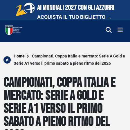
AI MONDIALI 2027 CON GLI AZZURRI
ACQUISTA IL TUO BIGLIETTO →
FEDERAZIONE
Home
Campionati, Coppa Italia e mercato: Serie A Gold e
Serie A1 verso il primo sabato a pieno ritmo del 2026
NAZIONALI
CAMPIONATI, COPPA ITALIA E
COMPETIZIONI
MERCATO: SERIE A GOLD E
SCUOLA E PROMOZIONE
SERIE A1 VERSO IL PRIMO
NEWS
SABATO A PIENO RITMO DEL
MEDIA