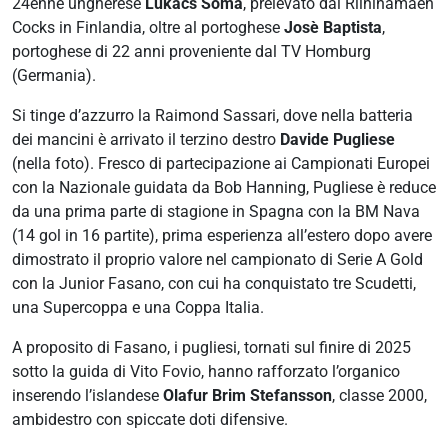
24enne ungherese
Lukács Soma
, prelevato dal Riihinamäen
Cocks in Finlandia, oltre al portoghese
Josè Baptista
,
portoghese di 22 anni proveniente dal TV Homburg
(Germania).
Si tinge d’azzurro la Raimond Sassari, dove nella batteria
dei mancini è arrivato il terzino destro
Davide Pugliese
(nella foto). Fresco di partecipazione ai Campionati Europei
con la Nazionale guidata da Bob Hanning, Pugliese è reduce
da una prima parte di stagione in Spagna con la BM Nava
(14 gol in 16 partite), prima esperienza all’estero dopo avere
dimostrato il proprio valore nel campionato di Serie A Gold
con la Junior Fasano, con cui ha conquistato tre Scudetti,
una Supercoppa e una Coppa Italia.
A proposito di Fasano, i pugliesi, tornati sul finire di 2025
sotto la guida di Vito Fovio, hanno rafforzato l’organico
inserendo l’islandese
Olafur Brim Stefansson
, classe 2000,
ambidestro con spiccate doti difensive.