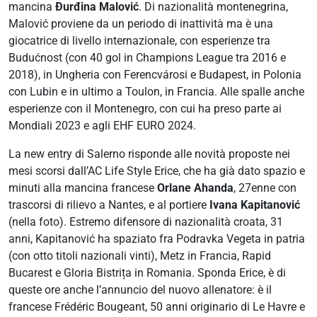
mancina
Đurđina Malović
. Di nazionalità montenegrina,
Malović proviene da un periodo di inattività ma è una
giocatrice di livello internazionale, con esperienze tra
Budućnost (con 40 gol in Champions League tra 2016 e
2018), in Ungheria con Ferencvárosi e Budapest, in Polonia
con Lubin e in ultimo a Toulon, in Francia. Alle spalle anche
esperienze con il Montenegro, con cui ha preso parte ai
Mondiali 2023 e agli EHF EURO 2024.
La new entry di Salerno risponde alle novità proposte nei
mesi scorsi dall’AC Life Style Erice, che ha già dato spazio e
minuti alla mancina francese
Orlane Ahanda
, 27enne con
trascorsi di rilievo a Nantes, e al portiere
Ivana Kapitanović
(nella foto). Estremo difensore di nazionalità croata, 31
anni, Kapitanović ha spaziato fra Podravka Vegeta in patria
(con otto titoli nazionali vinti), Metz in Francia, Rapid
Bucarest e Gloria Bistrița in Romania. Sponda Erice, è di
queste ore anche l’annuncio del nuovo allenatore: è il
francese Frédéric Bougeant, 50 anni originario di Le Havre e