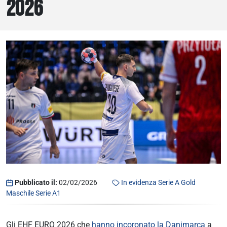
2026
AREA RISERVATA
UTILITÀ
Pubblicato il:
02/02/2026
In evidenza
Serie A Gold
Maschile
Serie A1
Gli EHF EURO 2026 che
hanno incoronato la Danimarca
a